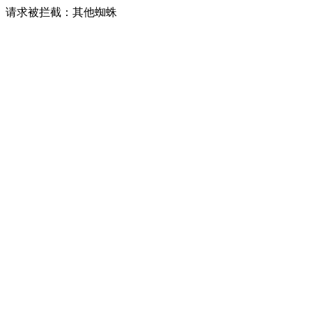
请求被拦截：其他蜘蛛