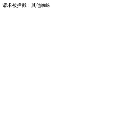
请求被拦截：其他蜘蛛