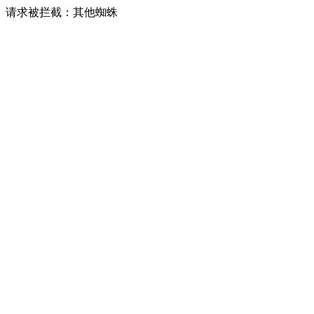
请求被拦截：其他蜘蛛