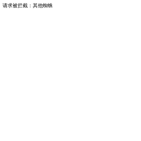
请求被拦截：其他蜘蛛