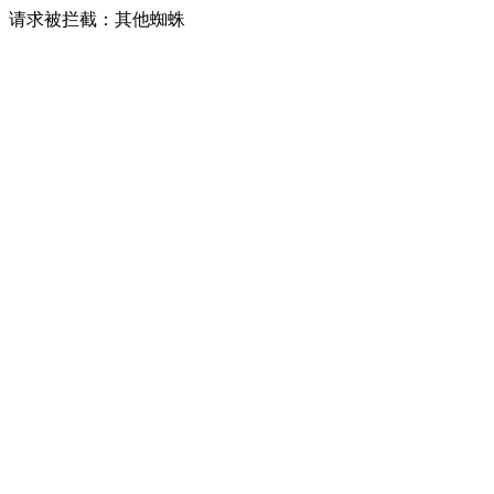
请求被拦截：其他蜘蛛