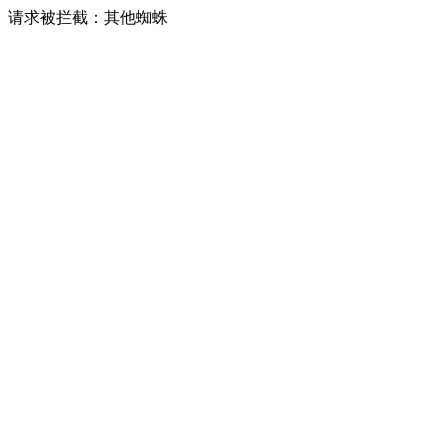
请求被拦截：其他蜘蛛