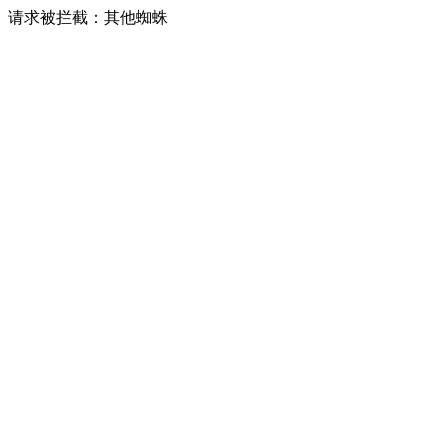
请求被拦截：其他蜘蛛