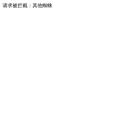
请求被拦截：其他蜘蛛