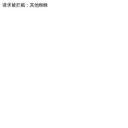
请求被拦截：其他蜘蛛