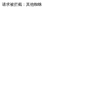
请求被拦截：其他蜘蛛