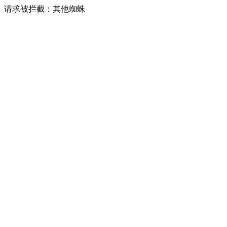
请求被拦截：其他蜘蛛