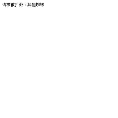
请求被拦截：其他蜘蛛