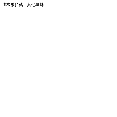
请求被拦截：其他蜘蛛