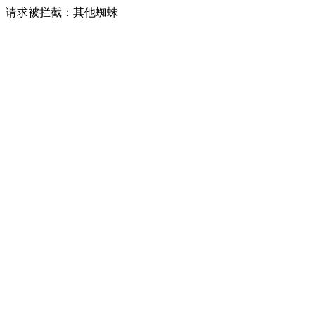
请求被拦截：其他蜘蛛