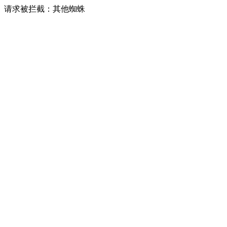
请求被拦截：其他蜘蛛