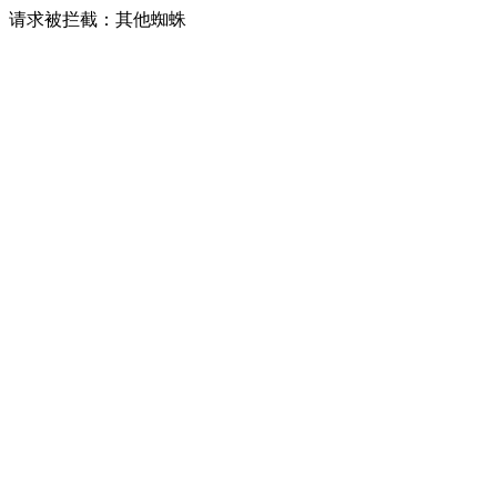
请求被拦截：其他蜘蛛