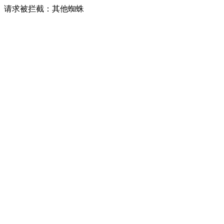
请求被拦截：其他蜘蛛