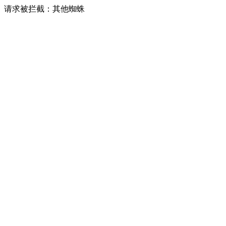
请求被拦截：其他蜘蛛