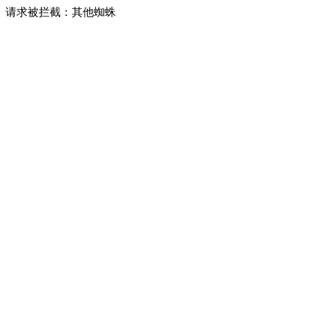
请求被拦截：其他蜘蛛