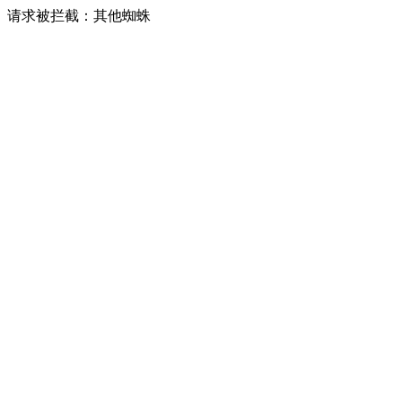
请求被拦截：其他蜘蛛