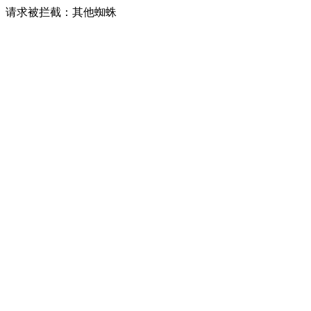
请求被拦截：其他蜘蛛