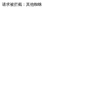
请求被拦截：其他蜘蛛