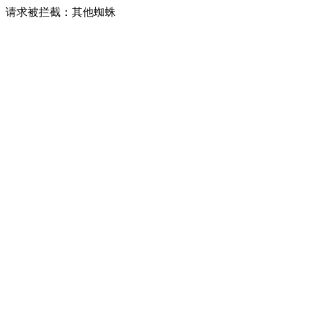
请求被拦截：其他蜘蛛