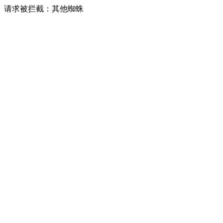
请求被拦截：其他蜘蛛