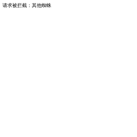
请求被拦截：其他蜘蛛