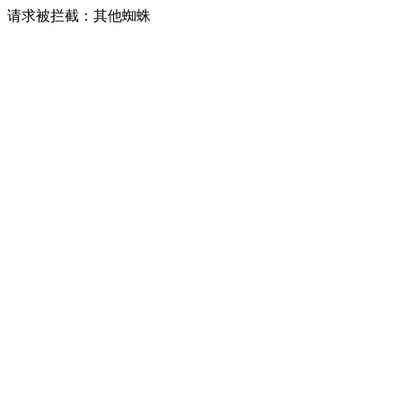
请求被拦截：其他蜘蛛