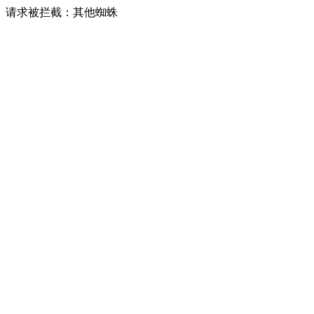
请求被拦截：其他蜘蛛