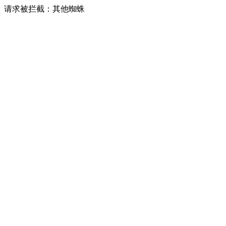
请求被拦截：其他蜘蛛