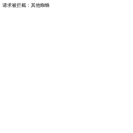
请求被拦截：其他蜘蛛