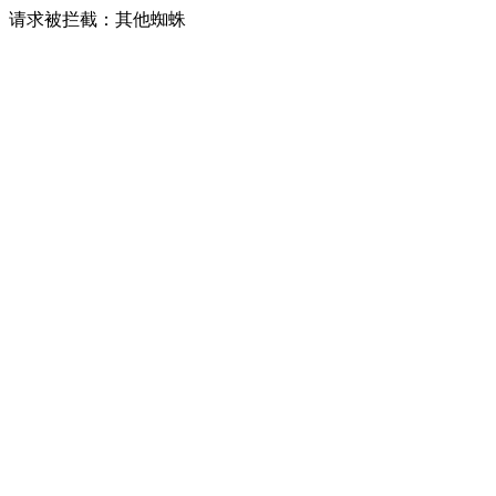
请求被拦截：其他蜘蛛