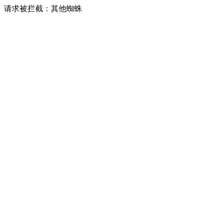
请求被拦截：其他蜘蛛