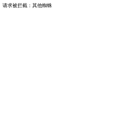
请求被拦截：其他蜘蛛