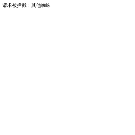
请求被拦截：其他蜘蛛