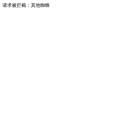
请求被拦截：其他蜘蛛