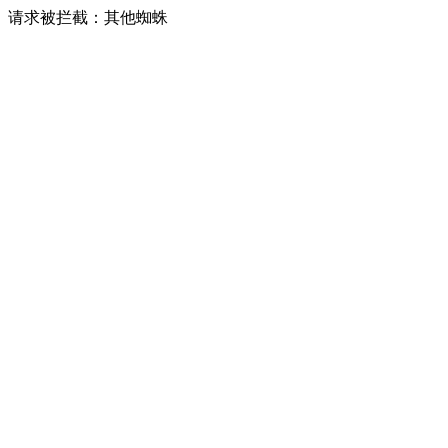
请求被拦截：其他蜘蛛