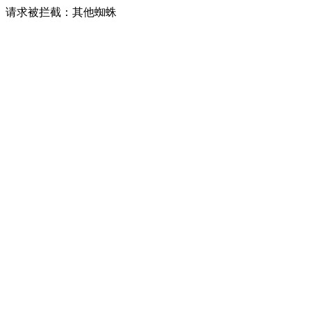
请求被拦截：其他蜘蛛