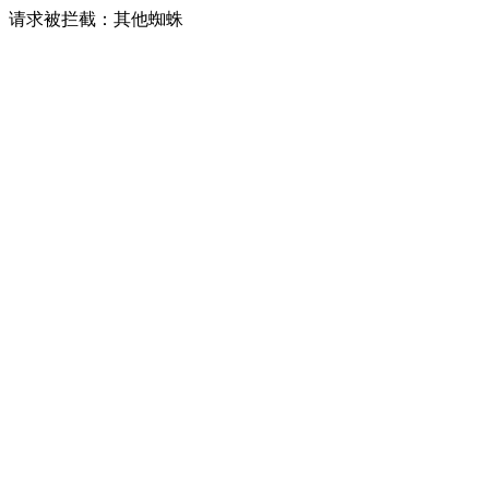
请求被拦截：其他蜘蛛