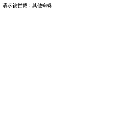
请求被拦截：其他蜘蛛