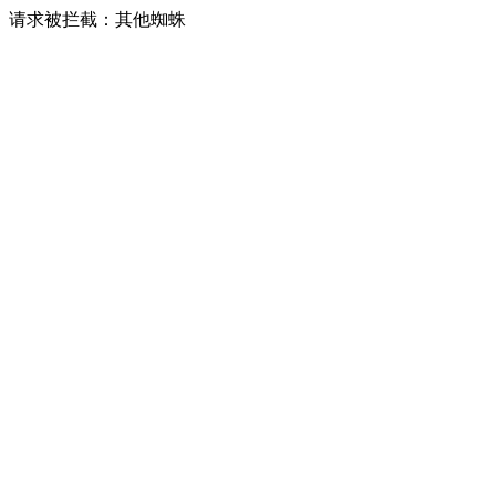
请求被拦截：其他蜘蛛