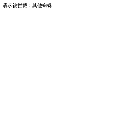
请求被拦截：其他蜘蛛