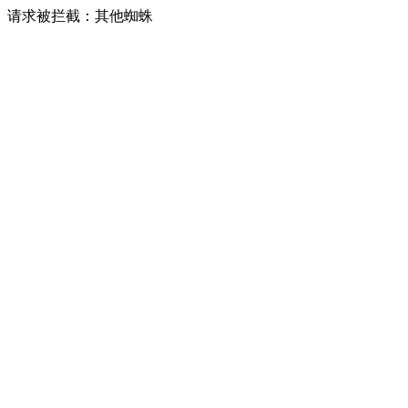
请求被拦截：其他蜘蛛