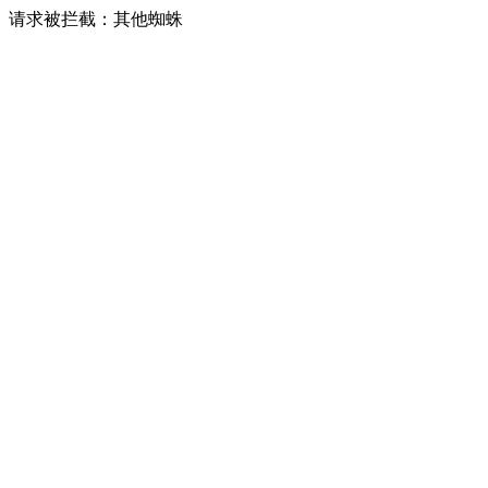
请求被拦截：其他蜘蛛