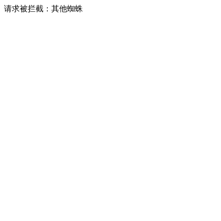
请求被拦截：其他蜘蛛