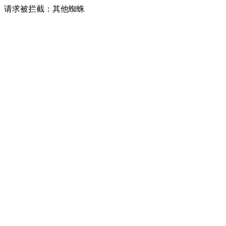
请求被拦截：其他蜘蛛