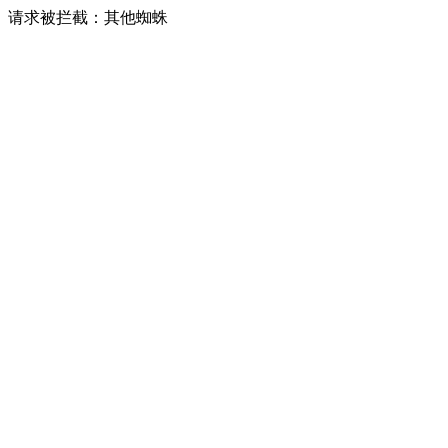
请求被拦截：其他蜘蛛