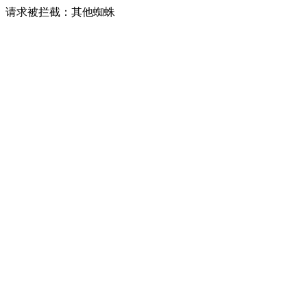
请求被拦截：其他蜘蛛