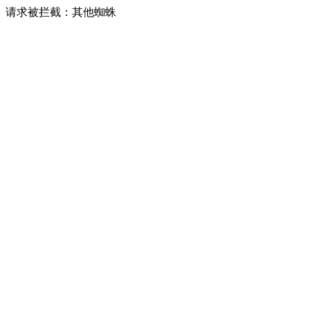
请求被拦截：其他蜘蛛