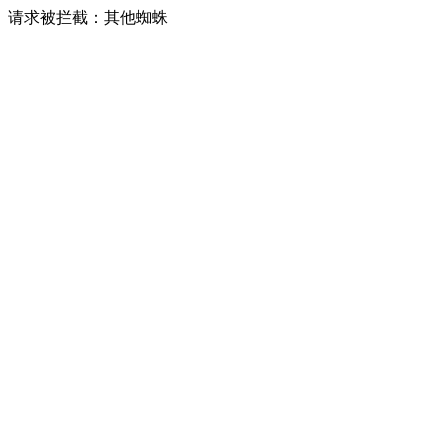
请求被拦截：其他蜘蛛