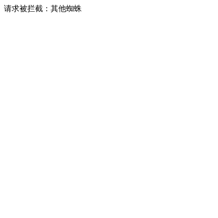
请求被拦截：其他蜘蛛