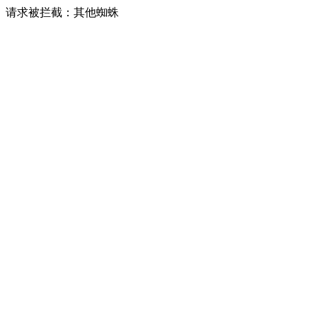
请求被拦截：其他蜘蛛